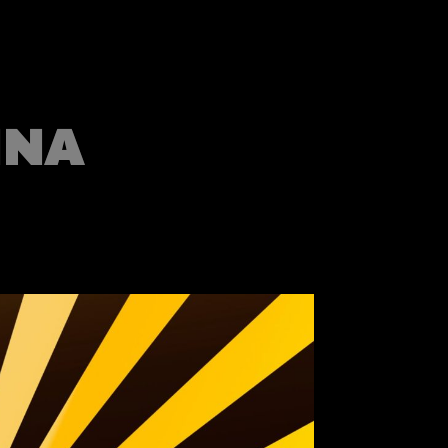
Úvod
INA